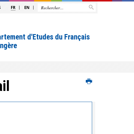
S
FR
EN
ES
rtement d'Etudes du Français
angère
il