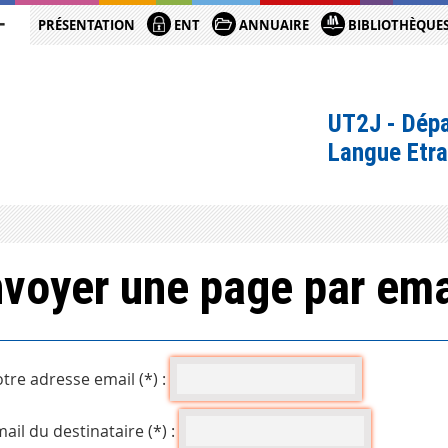
PRÉSENTATION
ENT
ANNUAIRE
BIBLIOTHÈQUE
UT2J - Dépa
Langue Etr
voyer une page par ema
tre adresse email (*) :
ail du destinataire (*) :